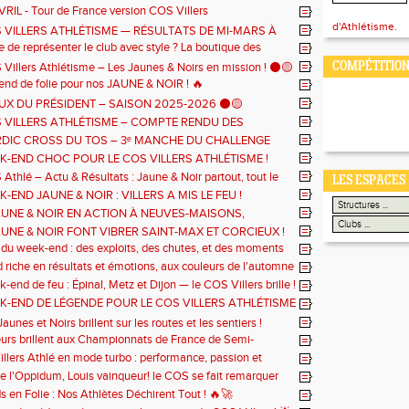
IL - Tour de France version COS Villers
d'Athlétisme.
 VILLERS ATHLÉTISME — RÉSULTATS DE MI-MARS À
e de représenter le club avec style ? La boutique des
S 2026 ⚫🟡
du COS Villers Athlétisme est en ligne !
illers Athlétisme – Les Jaunes & Noirs en mission ! ⚫🟡
COMPÉTITION
nd de folie pour nos JAUNE & NOIR ! 🔥
X DU PRÉSIDENT – SAISON 2025-2026 ⚫🟡
 VILLERS ATHLÉTISME – COMPTE RENDU DES
DIC CROSS DU TOS – 3ᵉ MANCHE DU CHALLENGE
ES COMPÉTITIONS ⚫🟡
ST
K-END CHOC POUR LE COS VILLERS ATHLÉTISME !
thlé – Actu & Résultats : Jaune & Noir partout, tout le
LES ESPACES
-END JAUNE & NOIR : VILLERS A MIS LE FEU !
⚫🟡
JAUNE & NOIR EN ACTION À NEUVES-MAISONS,
AUNE & NOIR FONT VIBRER SAINT-MAX ET CORCIEUX !
INE ET NÎMES ! ⚫
 du week-end : des exploits, des chutes, et des moments
 🌟🔥
riche en résultats et émotions, aux couleurs de l'automne
end de feu : Épinal, Metz et Dijon — le COS Villers brille !
EK-END DE LÉGENDE POUR LE COS VILLERS ATHLÉTISME
unes et Noirs brillent sur les routes et les sentiers !
urs brillent aux Championnats de France de Semi-
 – Auray-Vannes
llers Athlé en mode turbo : performance, passion et
 série ! 💥🏃‍♂️🔥
e l'Oppidum, Louis vainqueur! le COS se fait remarquer
s en Folie : Nos Athlètes Déchirent Tout ! 🔥🚀