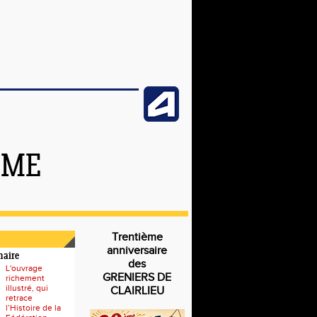
SME
Trentième
anniversaire
naire
des
L'ouvrage
GRENIERS DE
richement
illustré, qui
CLAIRLIEU
retrace
l’Histoire de la