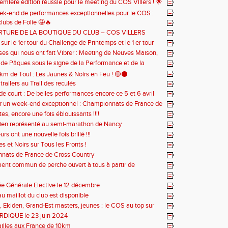
emière édition réussie pour le meeting du COS Villers ! 🌟
k-end de performances exceptionnelles pour le COS :
clubs de Folie 🤩🔥
de Printemps, Ultra Trail, 10 km et Trails ! 🌟
RTURE DE LA BOUTIQUE DU CLUB – COS VILLERS
SME 🖤💛
sur le 1er tour du Challenge de Printemps et le 1 er tour
clubs
es qui nous ont fait Vibrer : Meeting de Neuves Maison,
sson, Thionville , Blainville et Nice !
de Pâques sous le signe de la Performance et de la
!
 km de Toul : Les Jaunes & Noirs en Feu ! 🟡⚫
trailers au Trail des reculés
e court : De belles performances encore ce 5 et 6 avril
r un week-end exceptionnel : Championnats de France de
ogolin et 10 km de Valenciennes
es, encore une fois éblouissants !!!!
ien représenté au semi-marathon de Nancy
rs ont une nouvelle fois brillé !!!
s et Noirs sur Tous les Fronts !
nats de France de Cross Country
ent commun de perche ouvert à tous à partir de
s
 Générale Elective le 12 décembre
u maillot du club est disponible
s, Ekiden, Grand-Est masters, jeunes : le COS au top sur
errains
RDIQUE le 23 juin 2024
illes aux France de 10km