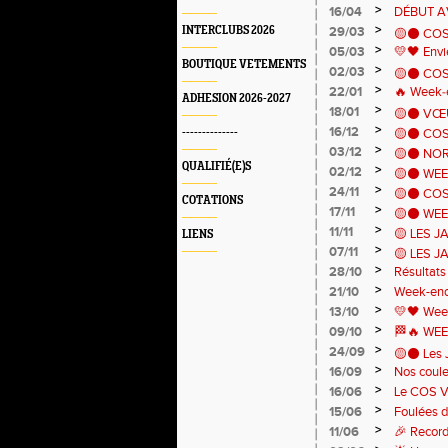
>
16/04
DÉBUT AVR
>
INTERCLUBS 2026
29/03
🟡⚫ COS
>
05/03
💛🖤 Envi
FIN MAR
BOUTIQUE VETEMENTS
maillots 
>
02/03
🟡⚫ COS V
>
22/01
🔥 Week‑e
ADHESION 2026-2027
>
18/01
🟡⚫ VŒU
>
16/12
--------------
🟡⚫ COS
>
03/12
🟡⚫ NOR
DERNIÈR
QUALIFIÉ(E)S
>
02/12
GRAND E
🟡⚫ WEE
>
24/11
🟡⚫ COS A
COTATIONS
>
17/11
🟡⚫ WEEK
temps ! 
>
11/11
🟡 LES 
LIENS
>
07/11
🟡 LES J
CHANTRA
>
28/10
Résultats
⚫
épiques !
>
21/10
Week-end 
🍁
>
13/10
💛🖤 Week-
🔥
>
09/10
🏁🔥 WE
!
>
24/09
🟡⚫ Les Ja
>
16/09
Nos coule
Marathon
>
16/06
Le COS Vi
>
records en
15/06
Foulées d
>
11/06
🎉 Record