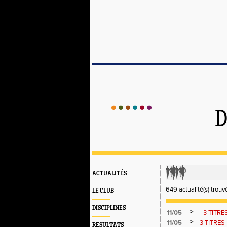
D
ACTUALITÉS
649 actualité(s) trouvé
LE CLUB
DISCIPLINES
>
11/05
- 3 TITR
>
11/05
3 TITRES
RESULTATS