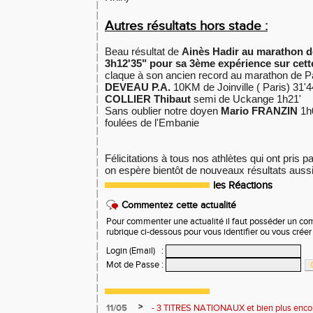
Autres résultats hors stade :
Beau résultat de
Ainès Hadir au marathon de
3h12'35" pour sa 3ème expérience sur cette
claque à son ancien record au marathon de P
DEVEAU P.A.
10KM de Joinville ( Paris) 31'
COLLIER Thibaut
semi de Uckange 1h21'
Sans oublier notre doyen
Mario FRANZIN
1h
foulées de l'Embanie
Félicitations à tous nos athlètes qui ont pris p
on espère bientôt de nouveaux résultats aussi
les Réactions
Commentez cette actualité
Pour commenter une actualité il faut posséder un compt
rubrique ci-dessous pour vous identifier ou vous crée
Login (Email)
:
Mot de Passe
:
>
11/05
- 3 TITRES NATIONAUX et bien plus enco