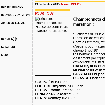
28 Septembre 2022 -
Marin EVRARD
INTERCLUBS 2026
POUR TOUS
BOUTIQUE VETEMENTS
Championnats d
ADHESION 2026-2027
marathon :
--------------
10 athlètes du club o
l'occasion de ces ch
QUALIFIÉ(E)S
Chez les femmes, c'e
d'argent
pour Fabien
COTATIONS
chrono
1h36'10"
Les hommes prennen
LIENS
classement par équi
d'excellents résultats 
HABRI Najim
1h09'21
MONMESSIN Willia
PASSEROU Philippe
LORANGE Florian
1h
COUPU Élie
1h13'54"
PHILBERT Benjamin
1h13'56"RP
DEHOVE Mathieu
1h14'52"RP
BENREZZAK Lakdar
1h16'04"
HENRY Geoffrey
1h23'03"