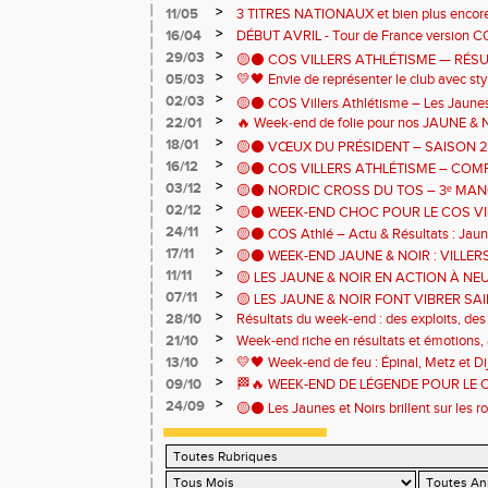
>
11/05
3 TITRES NATIONAUX et bien plus encor
>
16/04
DÉBUT AVRIL - Tour de France version CO
>
29/03
🟡⚫ COS VILLERS ATHLÉTISME — RÉSU
>
05/03
💛🖤 Envie de représenter le club avec sty
FIN MARS 2026 ⚫🟡
maillots du COS Villers Athlétisme est en 
>
02/03
🟡⚫ COS Villers Athlétisme – Les Jaunes
>
22/01
🔥 Week‑end de folie pour nos JAUNE & N
>
18/01
🟡⚫ VŒUX DU PRÉSIDENT – SAISON 
>
16/12
🟡⚫ COS VILLERS ATHLÉTISME – COM
>
03/12
🟡⚫ NORDIC CROSS DU TOS – 3ᵉ MA
DERNIÈRES COMPÉTITIONS ⚫🟡
>
02/12
GRAND EST
🟡⚫ WEEK-END CHOC POUR LE COS VIL
>
24/11
🟡⚫ COS Athlé – Actu & Résultats : Jaune 
>
17/11
🟡⚫ WEEK-END JAUNE & NOIR : VILLERS 
temps ! ⚫🟡
>
11/11
🟡 LES JAUNE & NOIR EN ACTION À N
>
07/11
🟡 LES JAUNE & NOIR FONT VIBRER SA
CHANTRAINE ET NÎMES ! ⚫
>
28/10
Résultats du week-end : des exploits, de
⚫
épiques ! 🌟🔥
>
21/10
Week-end riche en résultats et émotions,
🍁
>
13/10
💛🖤 Week-end de feu : Épinal, Metz et Dij
🔥
>
09/10
🏁🔥 WEEK-END DE LÉGENDE POUR LE 
!
>
24/09
🟡⚫ Les Jaunes et Noirs brillent sur les rou